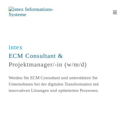
Zum
Inhalt
Toggle
springen
Navigati
Digitale Lösungen
intex
Kontakt
ECM Consultant &
Projektmanager/-in (w/m/d)
Unternehmen
Werden Sie ECM Consultant und unterstützen Sie
Unternehmen bei der digitalen Transformation mit
News
innovativen Lösungen und optimierten Prozessen.