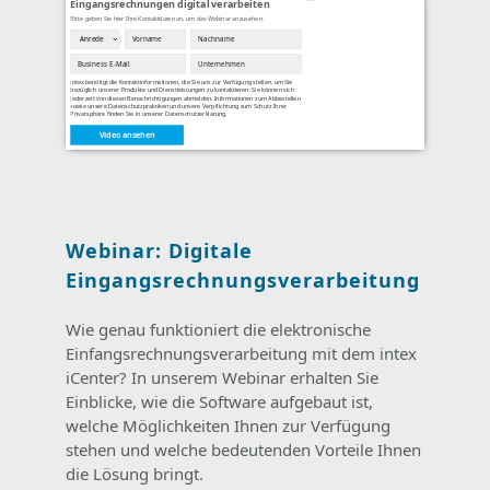
Eingangsrechnungen digital verarbeiten
Bitte geben Sie hier Ihre Kontaktdaten an, um das Webinar anzusehen.
intex benötigt die Kontaktinformationen, die Sie uns zur Verfügung stellen, um Sie
bezüglich unserer Produkte und Dienstleistungen zu kontaktieren. Sie können sich
jederzeit von diesen Benachrichtigungen abmelden. Informationen zum Abbestellen
sowie unsere Datenschutzpraktiken und unsere Verpflichtung zum Schutz Ihrer
Privatsphäre finden Sie in unserer
Datenschutzerklärung
.
Video ansehen
Webinar: Digitale
Eingangsrechnungsverarbeitung
Wie genau funktioniert die elektronische
Einfangsrechnungsverarbeitung mit dem intex
iCenter? In unserem Webinar erhalten Sie
Einblicke, wie die Software aufgebaut ist,
welche Möglichkeiten Ihnen zur Verfügung
stehen und welche bedeutenden Vorteile Ihnen
die Lösung bringt.