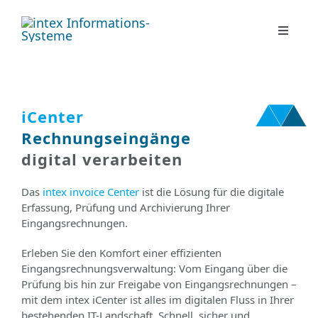
Zum
Inhalt
Toggle
springen
Navigat
Digitale Lösungen
iCenter
Kontakt
Rechnungseingänge
digital verarbeiten
Unternehmen
Das
intex invoice Center
ist die Lösung für die digitale
Erfassung, Prüfung und Archivierung Ihrer
News
Eingangsrechnungen.
Erleben Sie den Komfort einer effizienten
Eingangsrechnungsverwaltung: Vom Eingang über die
Prüfung bis hin zur Freigabe von Eingangsrechnungen –
mit dem intex iCenter ist alles im digitalen Fluss in Ihrer
bestehenden IT-Landschaft. Schnell, sicher und