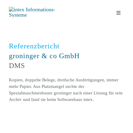
Zum
Inhalt
Toggle
springen
Navigati
Digitale Lösungen
Referenzbericht
Kontakt
groninger & co GmbH
DMS
Unternehmen
Kopien, doppelte Belege, dreifache Ausfertigungen, immer
mehr Papier. Aus Platzmangel suchte der
News
Spezialmaschinenbauer groninger nach einer Lösung für sein
Archiv und fand sie beim Softwarehaus intex.