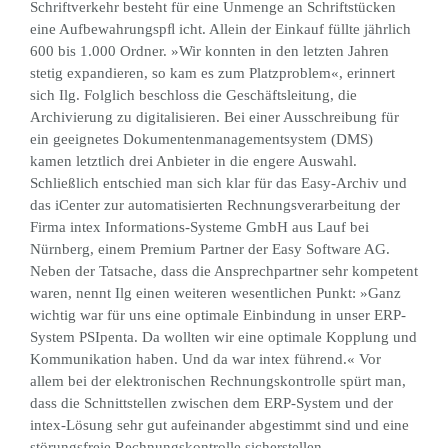
Schriftverkehr besteht für eine Unmenge an Schriftstücken
eine Aufbewahrungspﬂ icht. Allein der Einkauf füllte jährlich
600 bis 1.000 Ordner. »Wir konnten in den letzten Jahren
stetig expandieren, so kam es zum Platzproblem«, erinnert
sich Ilg. Folglich beschloss die Geschäftsleitung, die
Archivierung zu digitalisieren. Bei einer Ausschreibung für
ein geeignetes Dokumentenmanagementsystem (DMS)
kamen letztlich drei Anbieter in die engere Auswahl.
Schließlich entschied man sich klar für das Easy-Archiv und
das iCenter zur automatisierten Rechnungsverarbeitung der
Firma intex Informations-Systeme GmbH aus Lauf bei
Nürnberg, einem Premium Partner der Easy Software AG.
Neben der Tatsache, dass die Ansprechpartner sehr kompetent
waren, nennt Ilg einen weiteren wesentlichen Punkt: »Ganz
wichtig war für uns eine optimale Einbindung in unser ERP-
System PSIpenta. Da wollten wir eine optimale Kopplung und
Kommunikation haben. Und da war intex führend.« Vor
allem bei der elektronischen Rechnungskontrolle spürt man,
dass die Schnittstellen zwischen dem ERP-System und der
intex-Lösung sehr gut aufeinander abgestimmt sind und eine
störungsfreie Rechnungskontrolle sicherstellen.