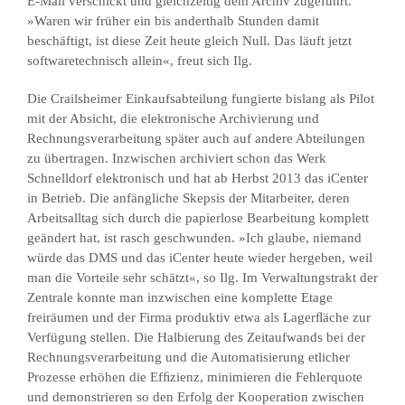
E-Mail verschickt und gleichzeitig dem Archiv zugeführt.
»Waren wir früher ein bis anderthalb Stunden damit
beschäftigt, ist diese Zeit heute gleich Null. Das läuft jetzt
softwaretechnisch allein«, freut sich Ilg.
Die Crailsheimer Einkaufsabteilung fungierte bislang als Pilot
mit der Absicht, die elektronische Archivierung und
Rechnungsverarbeitung später auch auf andere Abteilungen
zu übertragen. Inzwischen archiviert schon das Werk
Schnelldorf elektronisch und hat ab Herbst 2013 das iCenter
in Betrieb. Die anfängliche Skepsis der Mitarbeiter, deren
Arbeitsalltag sich durch die papierlose Bearbeitung komplett
geändert hat, ist rasch geschwunden. »Ich glaube, niemand
würde das DMS und das iCenter heute wieder hergeben, weil
man die Vorteile sehr schätzt«, so Ilg. Im Verwaltungstrakt der
Zentrale konnte man inzwischen eine komplette Etage
freiräumen und der Firma produktiv etwa als Lagerﬂäche zur
Verfügung stellen. Die Halbierung des Zeitaufwands bei der
Rechnungsverarbeitung und die Automatisierung etlicher
Prozesse erhöhen die Efﬁzienz, minimieren die Fehlerquote
und demonstrieren so den Erfolg der Kooperation zwischen