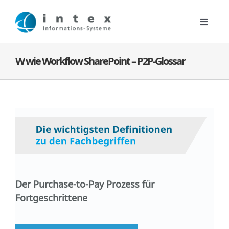
Zum
Inhalt
Toggle
springen
Navigat
Digitale Lösungen
W wie Workflow SharePoint – P2P-Glossar
Kontakt
Unternehmen
News
Der Purchase-to-Pay Prozess für
Fortgeschrittene