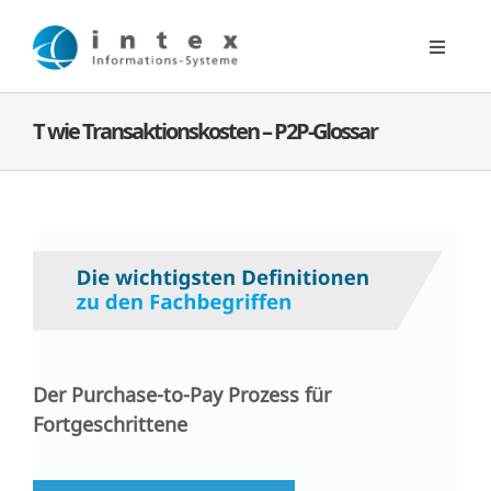
Zum
Inhalt
Toggle
springen
Navigat
Digitale Lösungen
T wie Transaktionskosten – P2P-Glossar
Kontakt
Unternehmen
News
Der Purchase-to-Pay Prozess für
Fortgeschrittene