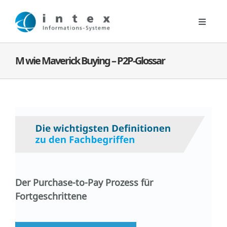
Zum
Inhalt
Toggle
springen
Navigat
Digitale Lösungen
M wie Maverick Buying – P2P-Glossar
Kontakt
Unternehmen
News
Der Purchase-to-Pay Prozess für
Fortgeschrittene