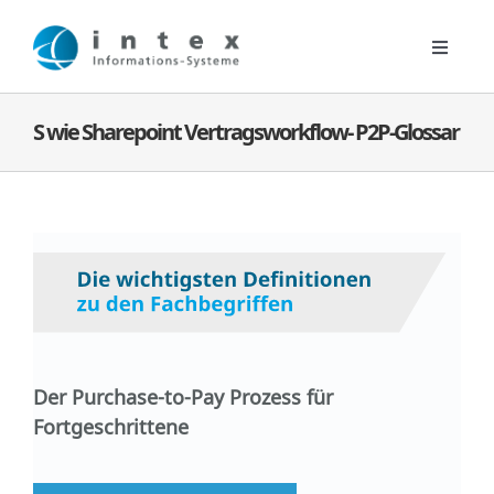
Zum
Inhalt
Toggle
springen
Navigat
Digitale Lösungen
S wie Sharepoint Vertragsworkflow- P2P-Glossar
Kontakt
Unternehmen
News
Der Purchase-to-Pay Prozess für
Fortgeschrittene